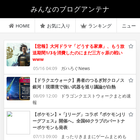
みんなのブログアンテナ
HOME
お気に入り
ランキング
ニュー
【悲報】大河ドラマ「どうする家康」、もう放
送期間1/3を消費したのにまだ三方ヶ原の戦い
www
05/16 04:09
ガハろぐNews
【ドラクエウォーク】勇者のつるぎ対クロノス
銀河！現環境で強い武器を巡り議論が白熱
08/09 12:00
ドラゴンクエストウォークまとめ速
報
【ポケモン】×「Jリーグ」コラボ『ポケモンJリ
ーグフェス』開催へ。全国60クラブのパートナ
ーポケモンも発表
07/13 09:00
まったりきままにゲームまとめも