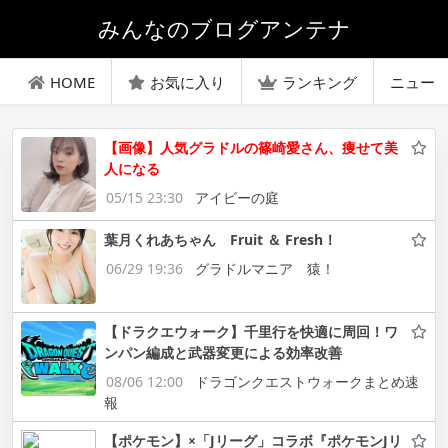
みんなのブログアンテナ
HOME
お気に入り
ランキング
ニュー
【画像】人気グラドルの篠崎愛さん、痩せて美
人になる
05/15 23:30
アイビーの庭
葉月くれあちゃん Fruit ＆ Fresh！
06/29 19:36
グラドルマニア 猿！
【ドラクエウォーク】千里行を快適に周回！ワ
ンパン編成と武器変更による効率改善
08/06 12:00
ドラゴンクエストウォークまとめ速
報
【ポケモン】×「Jリーグ」コラボ『ポケモンJリ