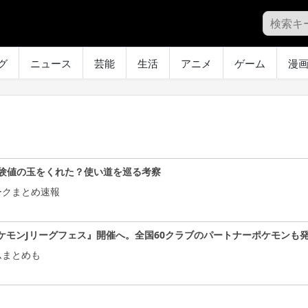
グ
ニュース
芸能
生活
アニメ
ゲーム
漫
験値の玉をくれた？使い道を巡る考察
ークまとめ速報
ケモンJリーグフェス』開催へ。全国60クラブのパートナーポケモンも
ムまとめも