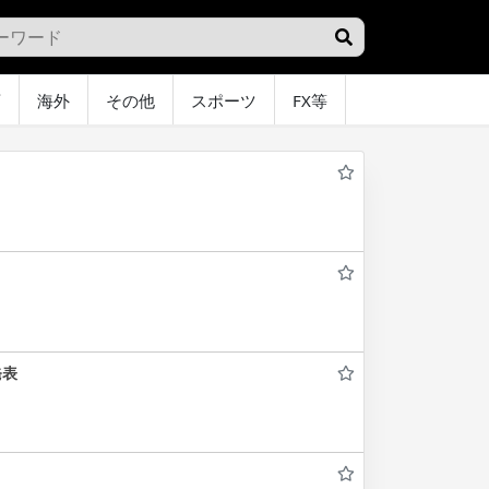
画
海外
その他
スポーツ
FX等
グラビア
オ
発表