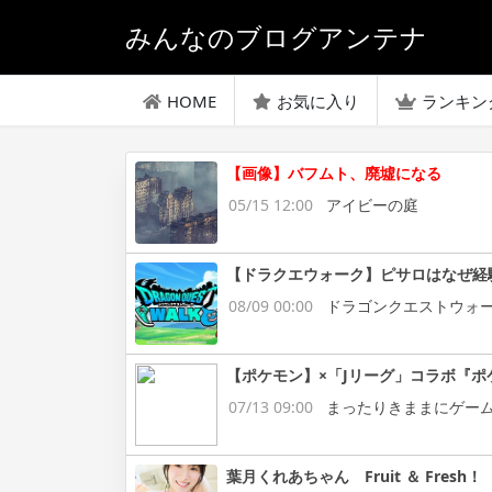
みんなのブログアンテナ
HOME
お気に入り
ランキン
【画像】バフムト、廃墟になる
05/15 12:00
アイビーの庭
【ドラクエウォーク】ピサロはなぜ経
08/09 00:00
ドラゴンクエストウォ
【ポケモン】×「Jリーグ」コラボ『ポ
07/13 09:00
まったりきままにゲー
葉月くれあちゃん Fruit ＆ Fresh！