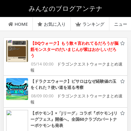
みんなのブログアンテナ
HOME
お気に入り
ランキング
ニュー
【DQウォーク】もう散々言われてるだろうが脳
筋モンスターのだいまじんが紫はおかしいだろ
う
05/14 00:00
ドラゴンクエストウォークまとめ速
報
【ドラクエウォーク】ピサロはなぜ経験値の玉
をくれた？使い道を巡る考察
08/09 00:00
ドラゴンクエストウォークまとめ速
報
【ポケモン】×「Jリーグ」コラボ『ポケモンJリ
ーグフェス』開催へ。全国60クラブのパートナ
ーポケモンも発表