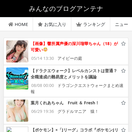
みんなのブログアンテナ
HOME
お気に入り
ランキング
ニュー
【画像】響所属声優の深川瑠華ちゃん（18）が
可愛い
05/14 13:30
アイビーの庭
【ドラクエウォーク】レベルカンストは普通？
全職達成の難易度とメリットを議論
08/08 00:00
ドラゴンクエストウォークまとめ速
報
葉月くれあちゃん Fruit ＆ Fresh！
06/29 19:36
グラドルマニア 猿！
【ポケモン】×「Jリーグ」コラボ『ポケモンJリ