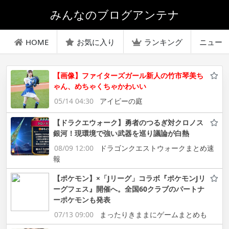
みんなのブログアンテナ
HOME
お気に入り
ランキング
ニュー
【画像】ファイターズガール新人の竹市琴美ち
ゃん、めちゃくちゃかわいい
05/14 04:30
アイビーの庭
【ドラクエウォーク】勇者のつるぎ対クロノス
銀河！現環境で強い武器を巡り議論が白熱
08/09 12:00
ドラゴンクエストウォークまとめ速
報
【ポケモン】×「Jリーグ」コラボ『ポケモンJリ
ーグフェス』開催へ。全国60クラブのパートナ
ーポケモンも発表
07/13 09:00
まったりきままにゲームまとめも