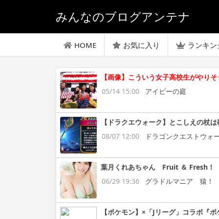
みんなのブログアンテナ
HOME
お気に入り
ランキン
【画像】こういう女子高校生がやりそ
05/14 15:00
アイビーの庭
【ドラクエウォーク】とこしえの杖は
08/07 12:00
ドラゴンクエストウォ
葉月くれあちゃん Fruit ＆ Fresh！
06/29 19:36
グラドルマニア 猿！
【ポケモン】×「Jリーグ」コラボ『ポ