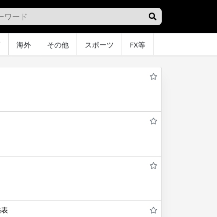
画
海外
その他
スポーツ
FX等
グラビア
オ
発表