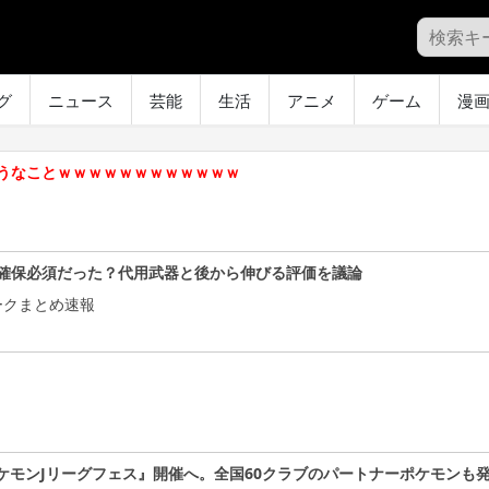
グ
ニュース
芸能
生活
アニメ
ゲーム
漫
うなことｗｗｗｗｗｗｗｗｗｗｗｗ
確保必須だった？代用武器と後から伸びる評価を議論
ークまとめ速報
ケモンJリーグフェス』開催へ。全国60クラブのパートナーポケモンも