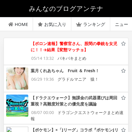
みんなのブログアンテナ
HOME
お気に入り
ランキング
ニュー
【ボロン速報】警察官さん、股間の拳銃を女児
に！！→結果【変態マッチョ】
05/14 13:32
バキバキまとめ
葉月くれあちゃん Fruit ＆ Fresh！
06/29 19:36
グラドルマニア 猿！
【ドラクエウォーク】無課金の武器選びは周回
重視？高難度対策との優先度を議論
08/07 00:00
ドラゴンクエストウォークまとめ速
報
【ポケモン】×「Jリーグ」コラボ『ポケモンJリ