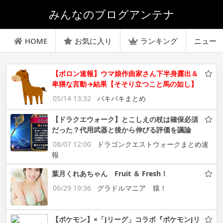
みんなのブログアンテナ
HOME
お気に入り
ランキング
ニュー
【ボロン速報】ウマ娘作曲家さん下半身露出＆
卑猥な言動→結果【そそり立つこと馬の如し】
05/14 13:32
バキバキまとめ
【ドラクエウォーク】とこしえの杖は確保必須
だった？代用武器と後から伸びる評価を議論
08/07 12:00
ドラゴンクエストウォークまとめ速
報
葉月くれあちゃん Fruit ＆ Fresh！
06/29 19:36
グラドルマニア 猿！
【ポケモン】×「Jリーグ」コラボ『ポケモンJリ