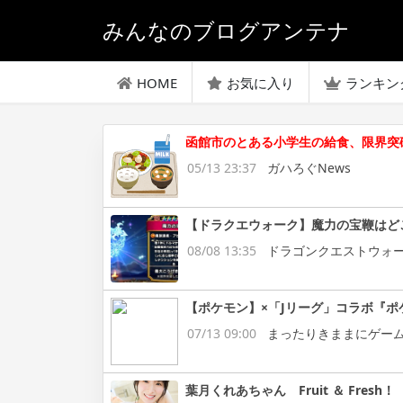
みんなのブログアンテナ
HOME
お気に入り
ランキン
函館市のとある小学生の給食、限界突
05/13 23:37
ガハろぐNews
【ドラクエウォーク】魔力の宝鞭はど
08/08 13:35
ドラゴンクエストウォ
【ポケモン】×「Jリーグ」コラボ『ポ
07/13 09:00
まったりきままにゲー
葉月くれあちゃん Fruit ＆ Fresh！