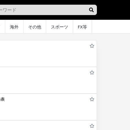
画
海外
その他
スポーツ
FX等
グラビア
オ
発表