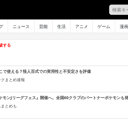
グ
ニュース
芸能
生活
アニメ
ゲーム
漫
破する
こで使える？怪人百式での実用性と不安定さを評価
ークまとめ速報
ケモンJリーグフェス』開催へ。全国60クラブのパートナーポケモンも
ムまとめも