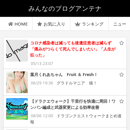
みんなのブログアンテナ
HOME
お気に入り
ランキング
ニュー
コロナ感染者は減っても後遺症患者は減らず
「痛みがつらくて死んでしまいたい」「人生が
狂った」
05/13 23:07
葉月くれあちゃん Fruit ＆ Fresh！
06/29 19:36
グラドルマニア 猿！
【ドラクエウォーク】千里行を快適に周回！ワ
ンパン編成と武器変更による効率改善
08/06 12:00
ドラゴンクエストウォークまとめ速
報