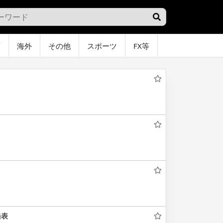
画
海外
その他
スポーツ
FX等
グラビア
オ
発表