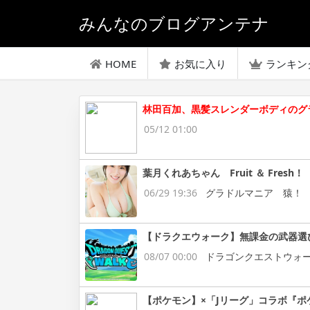
みんなのブログアンテナ
HOME
お気に入り
ランキン
林田百加、黒髪スレンダーボディのグ
05/12 01:00
葉月くれあちゃん Fruit ＆ Fresh！
06/29 19:36
グラドルマニア 猿！
【ドラクエウォーク】無課金の武器選
08/07 00:00
ドラゴンクエストウォ
【ポケモン】×「Jリーグ」コラボ『ポ