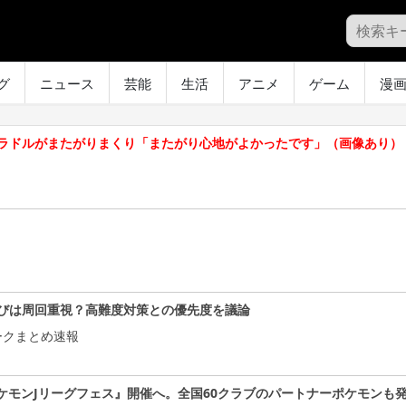
グ
ニュース
芸能
生活
アニメ
ゲーム
漫
ラドルがまたがりまくり「またがり心地がよかったです」（画像あり）
びは周回重視？高難度対策との優先度を議論
ークまとめ速報
ケモンJリーグフェス』開催へ。全国60クラブのパートナーポケモンも