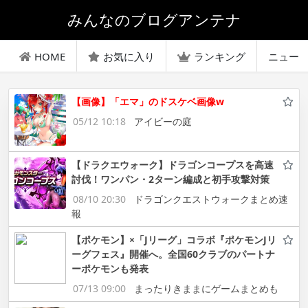
みんなのブログアンテナ
HOME
お気に入り
ランキング
ニュー
【画像】「エマ」のドスケベ画像w
05/12 10:18
アイビーの庭
【ドラクエウォーク】ドラゴンコープスを高速
討伐！ワンパン・2ターン編成と初手攻撃対策
08/10 20:30
ドラゴンクエストウォークまとめ速
報
【ポケモン】×「Jリーグ」コラボ『ポケモンJリ
ーグフェス』開催へ。全国60クラブのパートナ
ーポケモンも発表
07/13 09:00
まったりきままにゲームまとめも