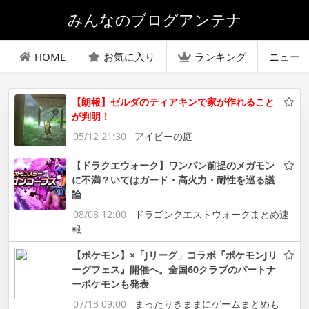
みんなのブログアンテナ
HOME
お気に入り
ランキング
ニュー
【朗報】ゼルダのティアキンで家が作れること
が判明！
05/12 21:30
アイビーの庭
【ドラクエウォーク】ワンパン前提のメガモン
に不満？いてはガード・高火力・耐性を巡る議
論
08/08 12:00
ドラゴンクエストウォークまとめ速
報
【ポケモン】×「Jリーグ」コラボ『ポケモンJリ
ーグフェス』開催へ。全国60クラブのパートナ
ーポケモンも発表
07/13 09:00
まったりきままにゲームまとめも