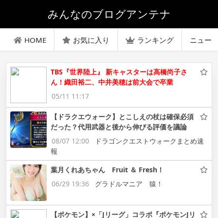
みんなのブログアンテナ
HOME
お気に入り
ランキング
ニュー
TBS『世界陸上』 新キャスターは高橋尚子さ
ん！織田裕二、中井美穂は前大会で卒業
05/11 11:17
【ドラクエウォーク】とこしえの杖は確保必須
だった？代用武器と後から伸びる評価を議論
08/07 12:00
ドラゴンクエストウォークまとめ速
報
葉月くれあちゃん Fruit ＆ Fresh！
06/29 19:36
グラドルマニア 猿！
【ポケモン】×「Jリーグ」コラボ『ポケモンJリ