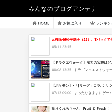
みんなのブログアンテナ
HOME
お気に入り
ランキン
元櫻坂46松平璃子（25）、Tバック
05/11 23:45
【ドラクエウォーク】魔力の宝鞭はど
08/08 13:35
ドラゴンクエストウォ
【ポケモン】×「Jリーグ」コラボ『ポ
07/13 09:00
まったりきままにゲー
葉月くれあちゃん Fruit ＆ Fresh！