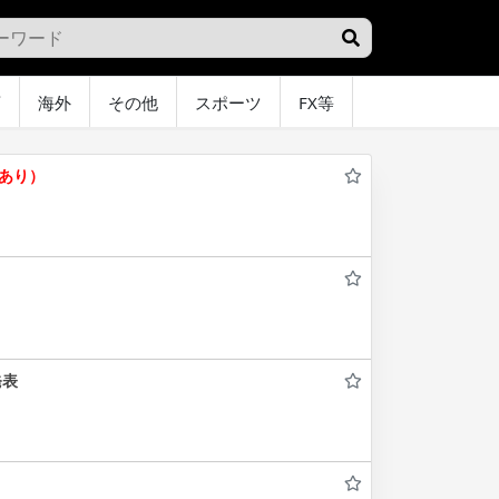
画
海外
その他
スポーツ
FX等
グラビア
オ
像あり）
発表