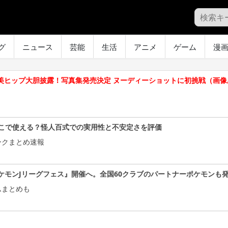
グ
ニュース
芸能
生活
アニメ
ゲーム
漫
で美ヒップ大胆披露！写真集発売決定 ヌーディーショットに初挑戦（画
こで使える？怪人百式での実用性と不安定さを評価
ークまとめ速報
ケモンJリーグフェス』開催へ。全国60クラブのパートナーポケモンも
ムまとめも