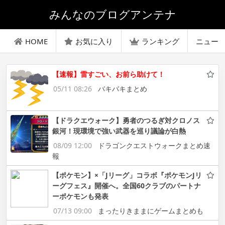
みんなのブログアンテナ
HOME
お気に入り
ランキング
ニュー
【速報】雷すごい、お前ら助けて！
05/11 08:26
バキバキまとめ
【ドラクエウォーク】勇者のつるぎ対クロノス
銀河！現環境で強い武器を巡り議論が白熱
08/09 12:00
ドラゴンクエストウォークまとめ速
報
【ポケモン】×「Jリーグ」コラボ『ポケモンJリ
ーグフェス』開催へ。全国60クラブのパートナ
ーポケモンも発表
07/13 09:00
まったりきままにゲームまとめも