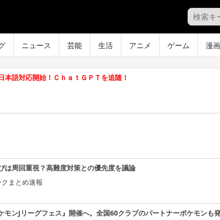
グ
ニュース
芸能
生活
アニメ
ゲーム
漫
日本語対応開始！ＣｈａｔＧＰＴを追随！
びは周回重視？高難度対策との優先度を議論
ークまとめ速報
ケモンJリーグフェス』開催へ。全国60クラブのパートナーポケモンも