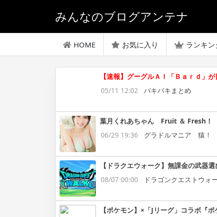
みんなのブログアンテナ
HOME
お気に入り
ランキン
【速報】グーグルＡＩ「Ｂａｒｄ」が
05/11 12:02
バキバキまとめ
葉月くれあちゃん Fruit ＆ Fresh！
06/29 19:36
グラドルマニア 猿！
【ドラクエウォーク】無課金の武器選
08/07 00:00
ドラゴンクエストウォ
【ポケモン】×「Jリーグ」コラボ『ポ