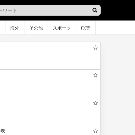
画
海外
その他
スポーツ
FX等
グラビア
オ
発表