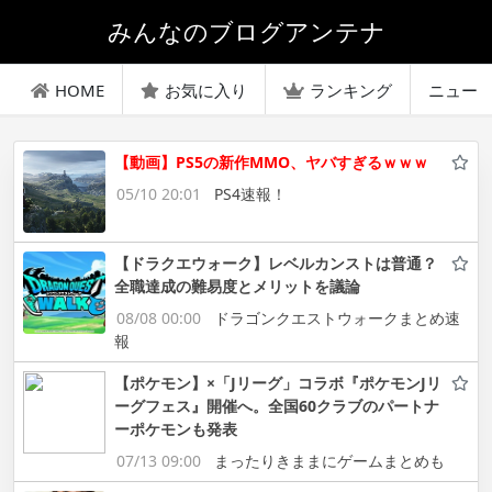
みんなのブログアンテナ
HOME
お気に入り
ランキング
ニュー
【動画】PS5の新作MMO、ヤバすぎるｗｗｗ
05/10 20:01
PS4速報！
【ドラクエウォーク】レベルカンストは普通？
全職達成の難易度とメリットを議論
08/08 00:00
ドラゴンクエストウォークまとめ速
報
【ポケモン】×「Jリーグ」コラボ『ポケモンJリ
ーグフェス』開催へ。全国60クラブのパートナ
ーポケモンも発表
07/13 09:00
まったりきままにゲームまとめも