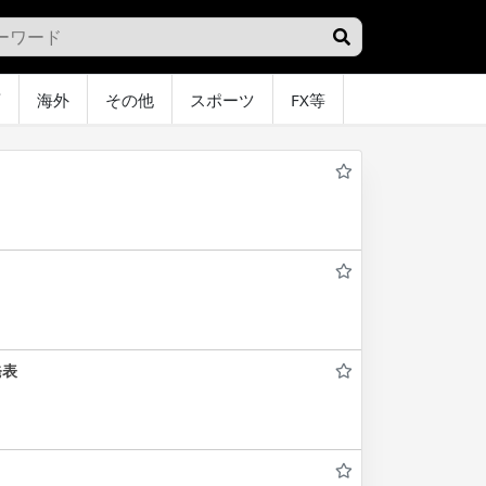
画
海外
その他
スポーツ
FX等
グラビア
オ
発表