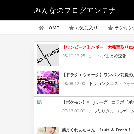
みんなのブログアンテナ
HOME
お気に入り
ランキン
【ワンピース】バギー「大秘宝取りに行
05/10 12:25
ジャンプまとめ速報
【ドラクエウォーク】ワンパン前提の
08/08 12:00
ドラゴンクエストウォ
【ポケモン】×「Jリーグ」コラボ『ポ
07/13 09:00
まったりきままにゲー
葉月くれあちゃん Fruit ＆ Fresh！