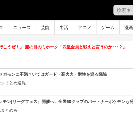
グ
ニュース
芸能
生活
アニメ
ゲーム
漫
こうぜ！」 鷹の目のミホーク「四皇全員と戦えと言うのか･･･？」
メガモンに不満？いてはガード・高火力・耐性を巡る議論
ークまとめ速報
ケモンJリーグフェス』開催へ。全国60クラブのパートナーポケモンも
ムまとめも