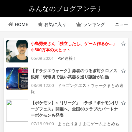
みんなのブログアンテナ
HOME
お気に入り
ランキング
ニュー
小島秀夫さん「独立したし、ゲーム作るか…」
←500万本の大ヒット
05/09 20:01
PS4速報！
【ドラクエウォーク】勇者のつるぎ対クロノス
銀河！現環境で強い武器を巡り議論が白熱
08/09 12:00
ドラゴンクエストウォークまとめ速
報
【ポケモン】×「Jリーグ」コラボ『ポケモンJリ
ーグフェス』開催へ。全国60クラブのパートナ
ーポケモンも発表
07/13 09:00
まったりきままにゲームまとめも