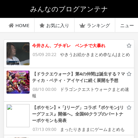
みんなのブログアンテナ
HOME
お気に入り
ランキング
ニュー
今井さん、ブチギレ ベンチで大暴れ
05/09 20:22
やきうお絵かきまとめ@なんJまとめ
【ドラクエウォーク】第4の仲間は誕生する？マ
ティカ・ベティ・アイヤイに続く展開を予想
08/10 00:00
ドラゴンクエストウォークまとめ速
報
【ポケモン】×「Jリーグ」コラボ『ポケモンJリ
ーグフェス』開催へ。全国60クラブのパートナ
ーポケモンも発表
07/13 09:00
まったりきままにゲームまとめも