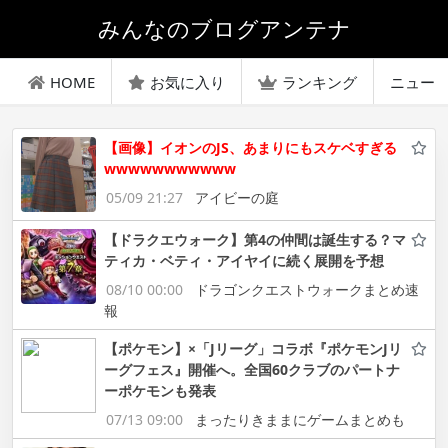
みんなのブログアンテナ
HOME
お気に入り
ランキング
ニュー
【画像】イオンのJS、あまりにもスケベすぎる
wwwwwwwwwww
05/09 21:27
アイビーの庭
【ドラクエウォーク】第4の仲間は誕生する？マ
ティカ・ベティ・アイヤイに続く展開を予想
08/10 00:00
ドラゴンクエストウォークまとめ速
報
【ポケモン】×「Jリーグ」コラボ『ポケモンJリ
ーグフェス』開催へ。全国60クラブのパートナ
ーポケモンも発表
07/13 09:00
まったりきままにゲームまとめも