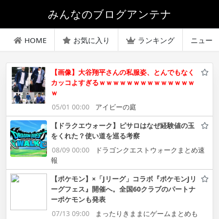
みんなのブログアンテナ
HOME
お気に入り
ランキング
ニュー
【画像】大谷翔平さんの私服姿、とんでもなく
カッコよすぎるｗｗｗｗｗｗｗｗｗｗｗｗｗｗ
ｗ
05/01 00:00
アイビーの庭
【ドラクエウォーク】ピサロはなぜ経験値の玉
をくれた？使い道を巡る考察
08/09 00:00
ドラゴンクエストウォークまとめ速
報
【ポケモン】×「Jリーグ」コラボ『ポケモンJリ
ーグフェス』開催へ。全国60クラブのパートナ
ーポケモンも発表
07/13 09:00
まったりきままにゲームまとめも