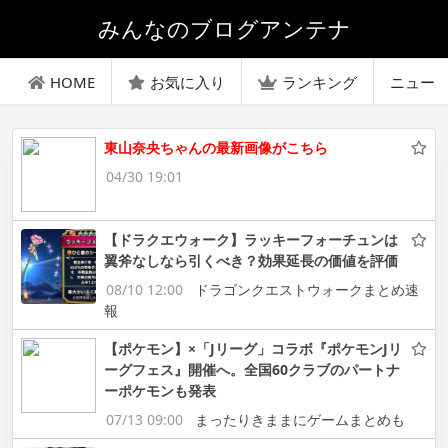
みんなのブログアンテナ
HOME
お気に入り
ランキング
ニュー
東山奈央ちゃんの最新画像がこちら
04/30 19:01
【ドラクエウォーク】ラッキーフォーチュンは
翼斧なしなら引くべき？効果延長の価値を評価
08/10 12:00
ドラゴンクエストウォークまとめ速
報
【ポケモン】×「Jリーグ」コラボ『ポケモンJリ
ーグフェス』開催へ。全国60クラブのパートナ
ーポケモンも発表
07/13 09:00
まったりきままにゲームまとめも