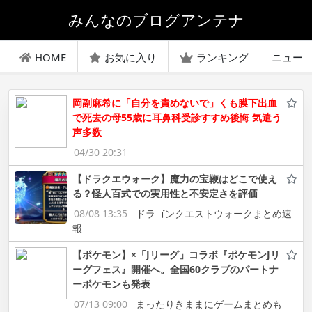
みんなのブログアンテナ
HOME
お気に入り
ランキング
ニュー
岡副麻希に「自分を責めないで」くも膜下出血
で死去の母55歳に耳鼻科受診すすめ後悔 気遣う
声多数
04/30 20:31
【ドラクエウォーク】魔力の宝鞭はどこで使え
る？怪人百式での実用性と不安定さを評価
08/08 13:35
ドラゴンクエストウォークまとめ速
報
【ポケモン】×「Jリーグ」コラボ『ポケモンJリ
ーグフェス』開催へ。全国60クラブのパートナ
ーポケモンも発表
07/13 09:00
まったりきままにゲームまとめも