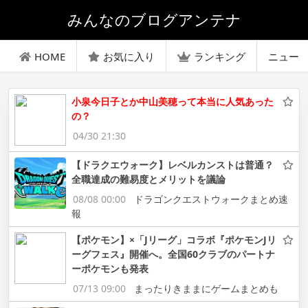
みんなのブログアンテナ
HOME
お気に入り
ランキング
ニュー
小泉今日子とか中山美穂って本当に人気あった
の？
04/30 21:30
【ドラクエウォーク】レベルカンストは普通？
全職達成の難易度とメリットを議論
08/08 00:00
ドラゴンクエストウォークまとめ速
報
【ポケモン】×「Jリーグ」コラボ『ポケモンJリ
ーグフェス』開催へ。全国60クラブのパートナ
ーポケモンも発表
07/13 09:00
まったりきままにゲームまとめも