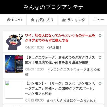
みんなのブログアンテナ
HOME
お気に入り
ランキング
ニュー
ワイ、社会人になってからというものゲームを
クリアまでやらずに積んでる
04/30 18:03
PS4速報！
【ドラクエウォーク】勇者のつるぎ対クロノス
銀河！現環境で強い武器を巡り議論が白熱
08/09 12:00
ドラゴンクエストウォークまとめ速
報
【ポケモン】×「Jリーグ」コラボ『ポケモンJリ
ーグフェス』開催へ。全国60クラブのパートナ
ーポケモンも発表
07/13 09:00
まったりきままにゲームまとめも