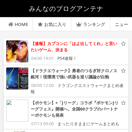
みんなのブログアンテナ
HOME
お気に入り
ランキング
ニュー
【速報】カプコンに「はよ出してくれ」と言い
たいゲーム、決まる
04/30 19:01
PS4速報！
【ドラクエウォーク】勇者のつるぎ対クロノス
銀河！現環境で強い武器を巡り議論が白熱
08/09 12:00
ドラゴンクエストウォークまとめ速
報
【ポケモン】×「Jリーグ」コラボ『ポケモンJリ
ーグフェス』開催へ。全国60クラブのパートナ
ーポケモンも発表
07/13 09:00
まったりきままにゲームまとめも