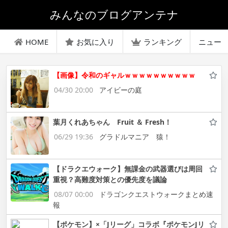
みんなのブログアンテナ
HOME
お気に入り
ランキング
ニュー
【画像】令和のギャルｗｗｗｗｗｗｗｗｗｗ
04/30 20:00
アイビーの庭
葉月くれあちゃん Fruit ＆ Fresh！
06/29 19:36
グラドルマニア 猿！
【ドラクエウォーク】無課金の武器選びは周回
重視？高難度対策との優先度を議論
08/07 00:00
ドラゴンクエストウォークまとめ速
報
【ポケモン】×「Jリーグ」コラボ『ポケモンJリ