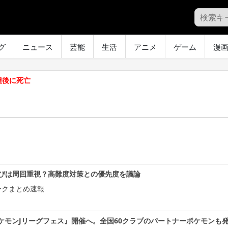
グ
ニュース
芸能
生活
アニメ
ゲーム
漫
接種後に死亡
びは周回重視？高難度対策との優先度を議論
ークまとめ速報
ケモンJリーグフェス』開催へ。全国60クラブのパートナーポケモンも