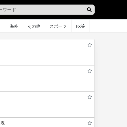
画
海外
その他
スポーツ
FX等
グラビア
オ
発表