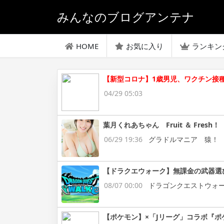
みんなのブログアンテナ
HOME
お気に入り
ランキン
【新型コロナ】1歳男児、ワクチン
04/29 05:03
葉月くれあちゃん Fruit ＆ Fresh！
06/29 19:36
グラドルマニア 猿！
【ドラクエウォーク】無課金の武器選
08/07 00:00
ドラゴンクエストウォ
【ポケモン】×「Jリーグ」コラボ『ポ