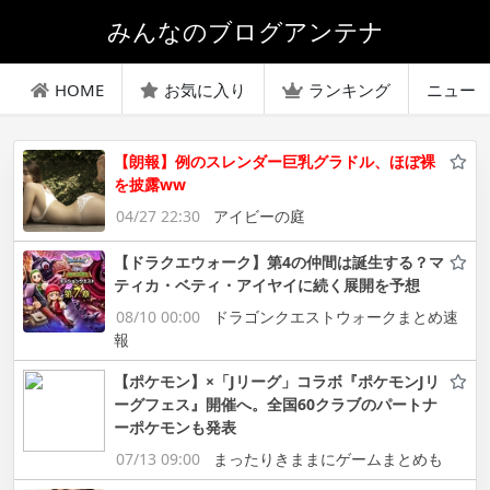
みんなのブログアンテナ
HOME
お気に入り
ランキング
ニュー
【朗報】例のスレンダー巨乳グラドル、ほぼ裸
を披露ww
04/27 22:30
アイビーの庭
【ドラクエウォーク】第4の仲間は誕生する？マ
ティカ・ベティ・アイヤイに続く展開を予想
08/10 00:00
ドラゴンクエストウォークまとめ速
報
【ポケモン】×「Jリーグ」コラボ『ポケモンJリ
ーグフェス』開催へ。全国60クラブのパートナ
ーポケモンも発表
07/13 09:00
まったりきままにゲームまとめも