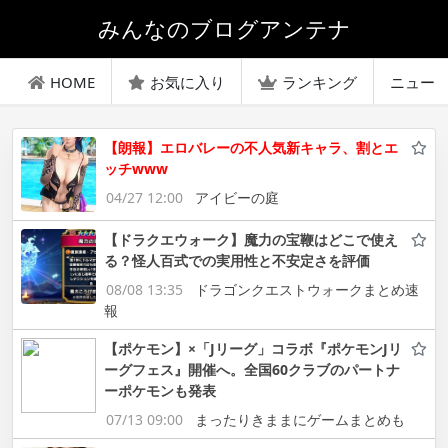
みんなのブログアンテナ
HOME
お気に入り
ランキング
ニュー
【朗報】エロバレーの不人気新キャラ、割とエ
ッチwww
04/27 12:00
アイビーの庭
【ドラクエウォーク】魔力の宝鞭はどこで使え
る？怪人百式での実用性と不安定さを評価
08/08 13:35
ドラゴンクエストウォークまとめ速
報
【ポケモン】×「Jリーグ」コラボ『ポケモンJリ
ーグフェス』開催へ。全国60クラブのパートナ
ーポケモンも発表
07/13 09:00
まったりきままにゲームまとめも