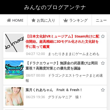
みんなのブログアンテナ
HOME
お気に入り
ランキング
ニュー
【日本文化財VRミュージアム】Steam向けに配
信開始。超高精細に3Dモデル化された文化財を
手に取って鑑賞
04/27 12:00
まったりきままにゲームまとめも
【ドラクエウォーク】無課金の武器選びは周回
重視？高難度対策との優先度を議論
08/07 00:00
ドラゴンクエストウォークまとめ速
報
葉月くれあちゃん Fruit ＆ Fresh！
06/29 19:36
グラドルマニア 猿！