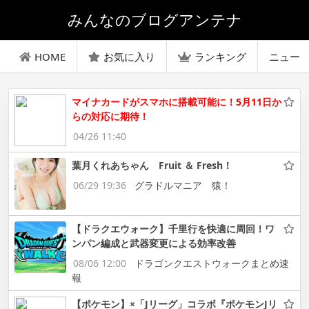
みんなのブログアンテナ
HOME
お気に入り
ランキング
ニュー
マイナカードがスマホに搭載可能に！5月11日か
らの対応に期待！
04/26 11:40
葉月くれあちゃん Fruit ＆ Fresh！
06/29 19:36
グラドルマニア 猿！
【ドラクエウォーク】千里行を快適に周回！ワ
ンパン編成と武器変更による効率改善
08/06 12:00
ドラゴンクエストウォークまとめ速
報
【ポケモン】×「Jリーグ」コラボ『ポケモンJリ