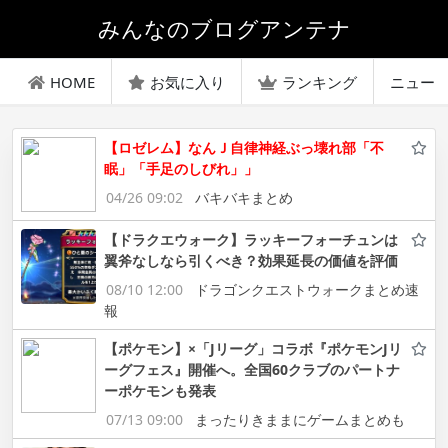
みんなのブログアンテナ
HOME
お気に入り
ランキング
ニュー
【ロゼレム】なんＪ自律神経ぶっ壊れ部「不
眠」「手足のしびれ」」
04/26 09:02
バキバキまとめ
【ドラクエウォーク】ラッキーフォーチュンは
翼斧なしなら引くべき？効果延長の価値を評価
08/10 12:00
ドラゴンクエストウォークまとめ速
報
【ポケモン】×「Jリーグ」コラボ『ポケモンJリ
ーグフェス』開催へ。全国60クラブのパートナ
ーポケモンも発表
07/13 09:00
まったりきままにゲームまとめも