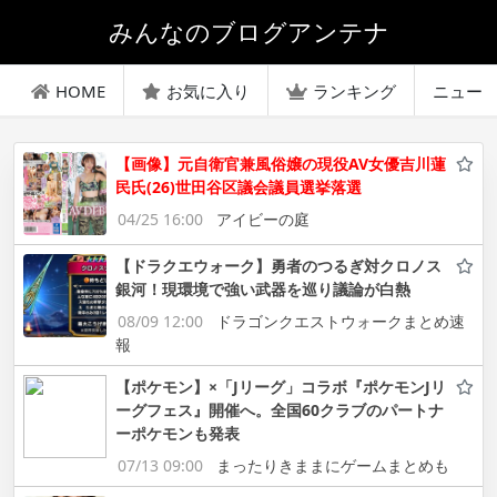
みんなのブログアンテナ
HOME
お気に入り
ランキング
ニュー
【画像】元自衛官兼風俗嬢の現役AV女優吉川蓮
民氏(26)世田谷区議会議員選挙落選
04/25 16:00
アイビーの庭
【ドラクエウォーク】勇者のつるぎ対クロノス
銀河！現環境で強い武器を巡り議論が白熱
08/09 12:00
ドラゴンクエストウォークまとめ速
報
【ポケモン】×「Jリーグ」コラボ『ポケモンJリ
ーグフェス』開催へ。全国60クラブのパートナ
ーポケモンも発表
07/13 09:00
まったりきままにゲームまとめも