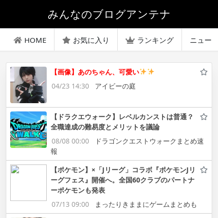
みんなのブログアンテナ
HOME
お気に入り
ランキング
ニュー
【画像】あのちゃん、可愛い
04/23 14:30
アイビーの庭
【ドラクエウォーク】レベルカンストは普通？
全職達成の難易度とメリットを議論
08/08 00:00
ドラゴンクエストウォークまとめ速
報
【ポケモン】×「Jリーグ」コラボ『ポケモンJリ
ーグフェス』開催へ。全国60クラブのパートナ
ーポケモンも発表
07/13 09:00
まったりきままにゲームまとめも