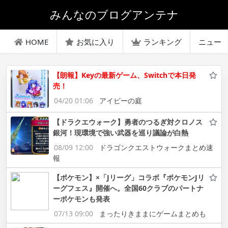
みんなのブログアンテナ
HOME
お気に入り
ランキング
ニュー
【朗報】Keyの最新ゲーム、Switchで本日発
売！
04/20 01:06
アイビーの庭
【ドラクエウォーク】勇者のつるぎ対クロノス
銀河！現環境で強い武器を巡り議論が白熱
08/09 12:00
ドラゴンクエストウォークまとめ速
報
【ポケモン】×「Jリーグ」コラボ『ポケモンJリ
ーグフェス』開催へ。全国60クラブのパートナ
ーポケモンも発表
07/13 09:00
まったりきままにゲームまとめも