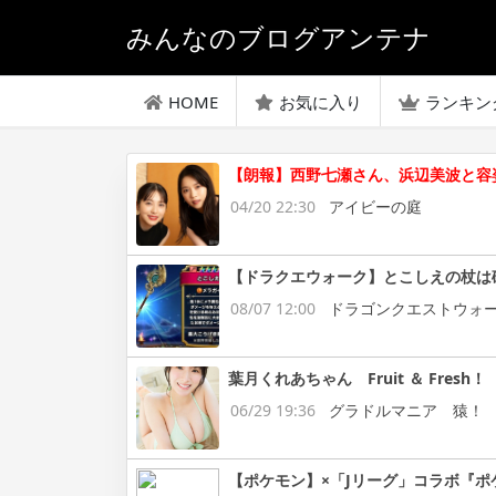
みんなのブログアンテナ
HOME
お気に入り
ランキン
【朗報】西野七瀬さん、浜辺美波と容
04/20 22:30
アイビーの庭
【ドラクエウォーク】とこしえの杖は
08/07 12:00
ドラゴンクエストウォ
葉月くれあちゃん Fruit ＆ Fresh！
06/29 19:36
グラドルマニア 猿！
【ポケモン】×「Jリーグ」コラボ『ポ