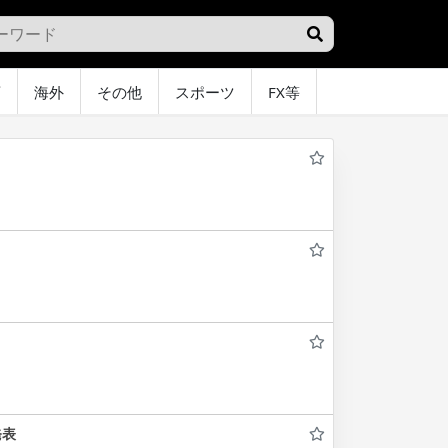
画
海外
その他
スポーツ
FX等
グラビア
オ
発表