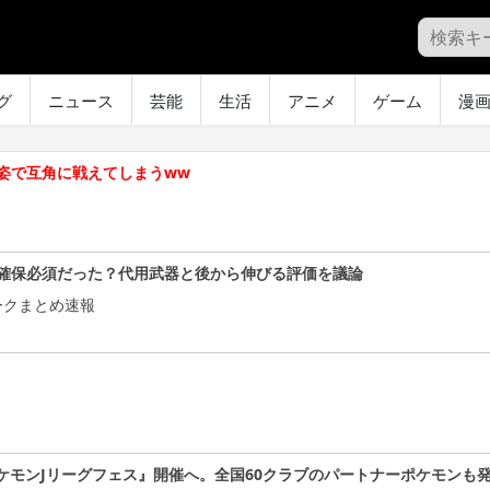
グ
ニュース
芸能
生活
アニメ
ゲーム
漫
姿で互角に戦えてしまうww
確保必須だった？代用武器と後から伸びる評価を議論
ークまとめ速報
ケモンJリーグフェス』開催へ。全国60クラブのパートナーポケモンも