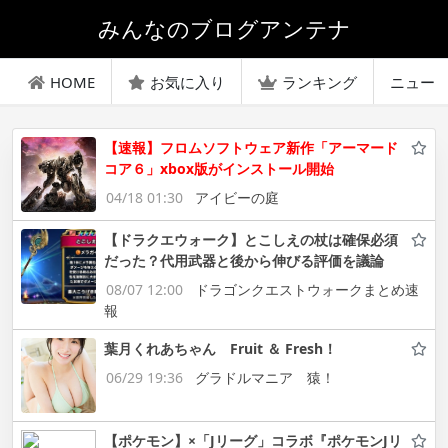
みんなのブログアンテナ
HOME
お気に入り
ランキング
ニュー
【速報】フロムソフトウェア新作「アーマード
コア６」xbox版がインストール開始
04/18 01:30
アイビーの庭
【ドラクエウォーク】とこしえの杖は確保必須
だった？代用武器と後から伸びる評価を議論
08/07 12:00
ドラゴンクエストウォークまとめ速
報
葉月くれあちゃん Fruit ＆ Fresh！
06/29 19:36
グラドルマニア 猿！
【ポケモン】×「Jリーグ」コラボ『ポケモンJリ