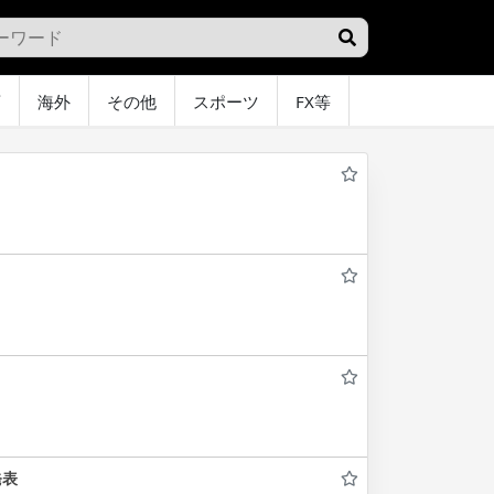
画
海外
その他
スポーツ
FX等
グラビア
オ
発表