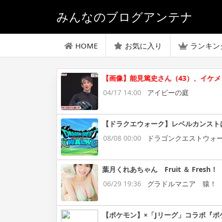
みんなのブログアンテナ
HOME
お気に入り
ランキン
【画像】能見篤史さん（43）、イケ
04/17 14:00
アイビーの庭
【ドラクエウォーク】レベルカンスト
08/08 00:00
ドラゴンクエストウォ
葉月くれあちゃん Fruit ＆ Fresh！
06/29 19:36
グラドルマニア 猿！
【ポケモン】×「Jリーグ」コラボ『ポ