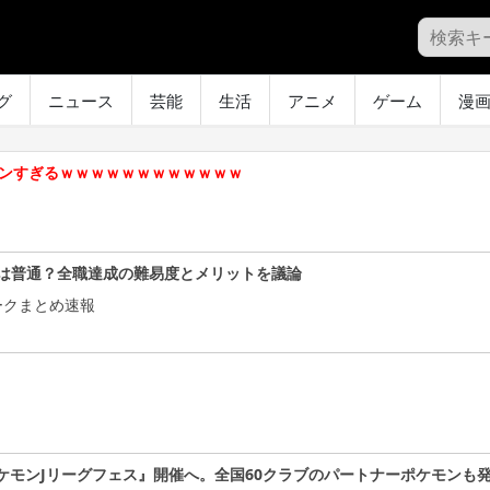
グ
ニュース
芸能
生活
アニメ
ゲーム
漫
メンすぎるｗｗｗｗｗｗｗｗｗｗｗｗ
は普通？全職達成の難易度とメリットを議論
ークまとめ速報
ケモンJリーグフェス』開催へ。全国60クラブのパートナーポケモンも