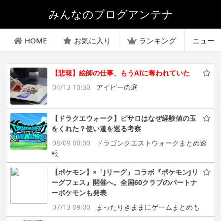
みんなのブログアンテナ
HOME
お気に入り
ランキング
ニュー
【悲報】絵師の仕事、もうAIに奪われていた
04/13 10:30
アイビーの庭
【ドラクエウォーク】ピサロはなぜ経験値の玉
をくれた？使い道を巡る考察
08/09 00:00
ドラゴンクエストウォークまとめ速
報
【ポケモン】×「Jリーグ」コラボ『ポケモンJリ
ーグフェス』開催へ。全国60クラブのパートナ
ーポケモンも発表
07/13 09:00
まったりきままにゲームまとめも