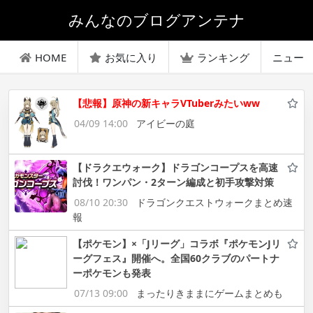
みんなのブログアンテナ
HOME
お気に入り
ランキング
ニュー
【悲報】原神の新キャラVTuberみたいww
04/09 14:00
アイビーの庭
【ドラクエウォーク】ドラゴンコープスを高速
討伐！ワンパン・2ターン編成と初手攻撃対策
08/10 20:30
ドラゴンクエストウォークまとめ速
報
【ポケモン】×「Jリーグ」コラボ『ポケモンJリ
ーグフェス』開催へ。全国60クラブのパートナ
ーポケモンも発表
07/13 09:00
まったりきままにゲームまとめも