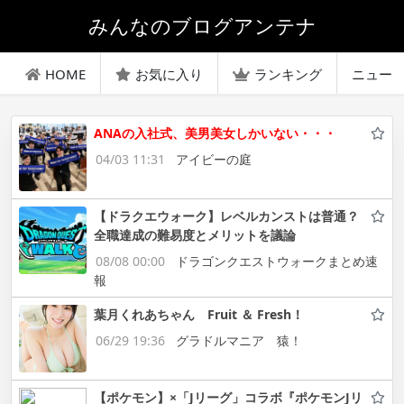
みんなのブログアンテナ
HOME
お気に入り
ランキング
ニュー
ANAの入社式、美男美女しかいない・・・
04/03 11:31
アイビーの庭
【ドラクエウォーク】レベルカンストは普通？
全職達成の難易度とメリットを議論
08/08 00:00
ドラゴンクエストウォークまとめ速
報
葉月くれあちゃん Fruit ＆ Fresh！
06/29 19:36
グラドルマニア 猿！
【ポケモン】×「Jリーグ」コラボ『ポケモンJリ