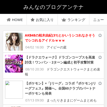
みんなのブログアンテナ
HOME
お気に入り
ランキング
ニュー
AKB48の柏木由紀(31)とかいうシコれなさそう
でシコれるアイドルｗｗｗ
04/02 16:00
アイビーの庭
【ドラクエウォーク】ドラゴンコープスを高速
討伐！ワンパン・2ターン編成と初手攻撃対策
08/10 20:30
ドラゴンクエストウォークまとめ速
報
【ポケモン】×「Jリーグ」コラボ『ポケモンJリ
ーグフェス』開催へ。全国60クラブのパートナ
ーポケモンも発表
07/13 09:00
まったりきままにゲームまとめも