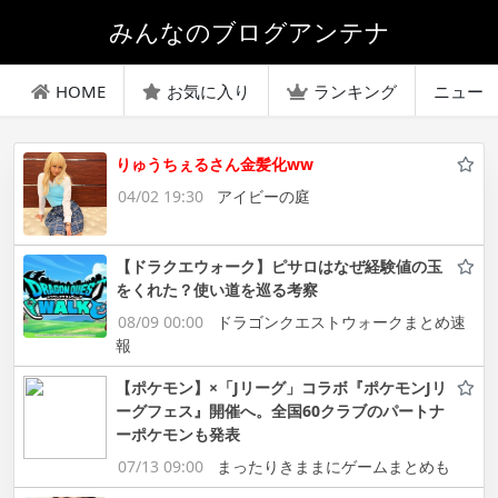
みんなのブログアンテナ
HOME
お気に入り
ランキング
ニュー
りゅうちぇるさん金髪化ww
04/02 19:30
アイビーの庭
【ドラクエウォーク】ピサロはなぜ経験値の玉
をくれた？使い道を巡る考察
08/09 00:00
ドラゴンクエストウォークまとめ速
報
【ポケモン】×「Jリーグ」コラボ『ポケモンJリ
ーグフェス』開催へ。全国60クラブのパートナ
ーポケモンも発表
07/13 09:00
まったりきままにゲームまとめも