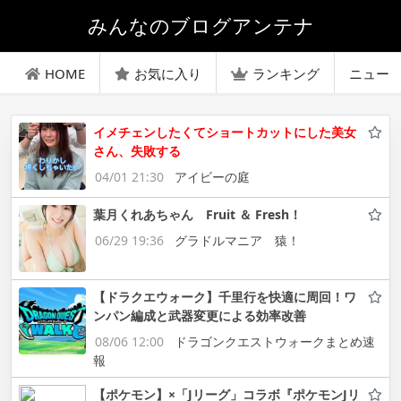
みんなのブログアンテナ
HOME
お気に入り
ランキング
ニュー
イメチェンしたくてショートカットにした美女
さん、失敗する
04/01 21:30
アイビーの庭
葉月くれあちゃん Fruit ＆ Fresh！
06/29 19:36
グラドルマニア 猿！
【ドラクエウォーク】千里行を快適に周回！ワ
ンパン編成と武器変更による効率改善
08/06 12:00
ドラゴンクエストウォークまとめ速
報
【ポケモン】×「Jリーグ」コラボ『ポケモンJリ